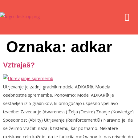
Oznaka:
adkar
Vztrajaš?
Utrjevanje je zadnji gradnik modela ADKAR®. Modela
osebnostne spremembe. Ponovimo; Model ADKAR® je
sestavljen iz 5 gradnikov, ki omogočajo uspešno vpeljavo
izvedbe: Zavedanje (Awareness) Želja (Desire) Znanje (Kowledge)
Sposobnost (Ability) Utrjevanje (Reinforcement®) Naravno je, da
se želimo vračati nazaj k tistemu, kar poznamo. Nekatere
raziskave celo kažejo, da je funkcija možganov, ki nas privede do