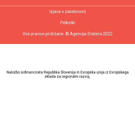
Izjava o zasebnosti
Piškotki
Vse pravice pridržane. © Agencija Statera 2022
Naložbo sofinancirata Republika Slovenija in Evropska unija iz Evropskega
sklada za regionalni razvoj.
Tvoja vloga
HR
Vodje Projektov