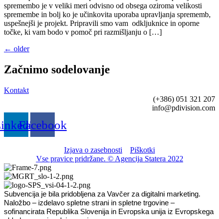
spremembo je v veliki meri odvisno od obsega oziroma velikosti
spremembe in bolj ko je učinkovita uporaba upravljanja sprememb,
uspešnejši je projekt. Pripravili smo vam odkljuknice in oporne
točke, ki vam bodo v pomoč pri razmišljanju o […]
←
older
Začnimo sodelovanje
Kontakt
(+386) 051 321 207
info@pdivision.com
inkedin
Facebook
Izjava o zasebnosti
Piškotki
Vse pravice pridržane. © Agencija Statera 2022
Subvencija je bila pridobljena za Vavčer za digitalni marketing.
Naložbo – izdelavo spletne strani in spletne trgovine –
sofinancirata Republika Slovenija in Evropska unija iz Evropskega