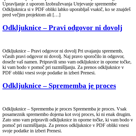
Upravljanje z uporom Izobraževanja Utrjevanje spremembe
Odkljuknica si v PDF obliki lahko uporabljaš vsakič, ko se znajdeš
pred večjim projektom ali […]
Odkljuknice – Pravi odgovor ni dovolj
Odkljuknice – Pravi odgovor ni dovolj Pri uvajanju sprememb,
včasih pravi odgovor ni dovolj. Naj pravo sporočilo in odgovor,
doseže vaš namen. Pripravili smo vam odkljuknice in oporne točke,
ki vam bodo v pomoč pri razmišljanju. Za prenos odkljuknice v
PDF obliki vnesi svoje podatke in izberi Prenesi.
Odkljuknice – Sprememba je proces
Odkljuknice – Sprememba je proces Sprememba je proces. Vsak
posameznik spremembo dojema kot svoj proces, ki ni enak drugim.
Zato smo vam pripravili odkljuknice in oporne točke, ki vam bodo v
pomoč pri razmišljanju. Za prenos odkljuknice v PDF obliki vnesi
svoje podatke in izberi Prenesi.