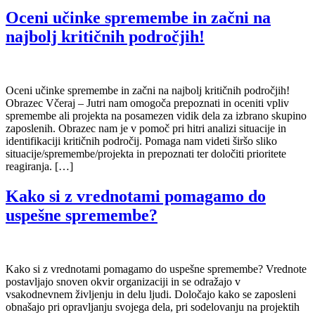
Oceni učinke spremembe in začni na
najbolj kritičnih področjih!
Oceni učinke spremembe in začni na najbolj kritičnih področjih!
Obrazec Včeraj – Jutri nam omogoča prepoznati in oceniti vpliv
spremembe ali projekta na posamezen vidik dela za izbrano skupino
zaposlenih. Obrazec nam je v pomoč pri hitri analizi situacije in
identifikaciji kritičnih področij. Pomaga nam videti širšo sliko
situacije/spremembe/projekta in prepoznati ter določiti prioritete
reagiranja. […]
Kako si z vrednotami pomagamo do
uspešne spremembe?
Kako si z vrednotami pomagamo do uspešne spremembe? Vrednote
postavljajo snoven okvir organizaciji in se odražajo v
vsakodnevnem življenju in delu ljudi. Določajo kako se zaposleni
obnašajo pri opravljanju svojega dela, pri sodelovanju na projektih