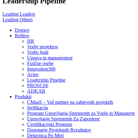
Leadership Pipeline
Leading Leaders
Leading Others
Menu
Domov
Rešitve
HR
Vodje projektov
Vodje ljudi
Uprava in management
Fizične osebe
Innovation360
Actee
Leadership Pipeline
PROSCI®
ADKAR
Produkti
CMaaS – Vaš partner na zahtevnih projektih
Igrifikacija
Program Upravljanja Sprememb za Vodje in Managerje
Upravljanje Sprememb Za Zaposlene
Certifikacijski Program
Doseganje Projektnih Rezultatov
Delavnica Po Meri