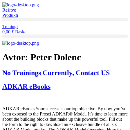
Skip
to
Rešitve
content
Produkti
Treningi
0,00
€
Basket
Avtor:
Peter Dolenc
No Trainings Currently, Contact US
ADKAR eBooks
ADKAR eBooks Your success is our top objective. By now you’ve
been exposed to the Prosci ADKAR® Model. It’s time to learn more
about the building blocks that make up this powerful tool. Fill out
the form to the right to download an exclusive bundle of all six
ADKAR Model guides. The ADKAR Model Overview How to