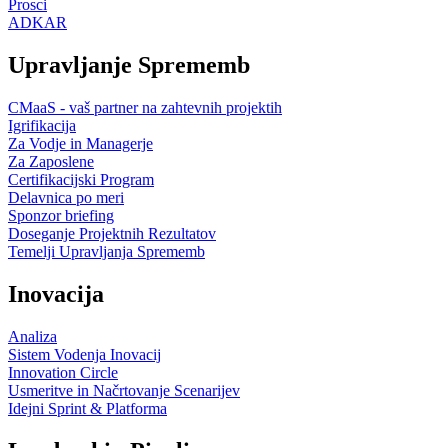
Prosci
ADKAR
Upravljanje Sprememb
CMaaS - vaš partner na zahtevnih projektih
Igrifikacija
Za Vodje in Managerje
Za Zaposlene
Certifikacijski Program
Delavnica po meri
Sponzor briefing
Doseganje Projektnih Rezultatov
Temelji Upravljanja Sprememb
Inovacija
Analiza
Sistem Vodenja Inovacij
Innovation Circle
Usmeritve in Načrtovanje Scenarijev
Idejni Sprint & Platforma