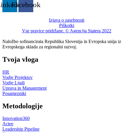
inkedin
Facebook
Izjava o zasebnosti
Piškotki
Vse pravice pridržane. © Agencija Statera 2022
Naložbo sofinancirata Republika Slovenija in Evropska unija iz
Evropskega sklada za regionalni razvoj.
Tvoja vloga
HR
Vodje Projektov
Vodje Ljudi
Uprava in Management
Posamezniki
Metodologije
Innovation360
Actee
Leadership Pipeline