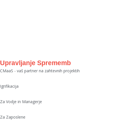
Leadership Pipeline
Prosci
ADKAR
Upravljanje Sprememb
CMaaS - vaš partner na zahtevnih projektih
Igrifikacija
Za Vodje in Managerje
Za Zaposlene