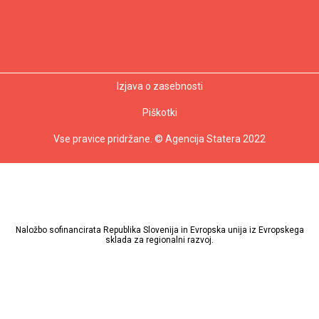
Izjava o zasebnosti
Piškotki
Vse pravice pridržane. © Agencija Statera 2022
Naložbo sofinancirata Republika Slovenija in Evropska unija iz Evropskega
sklada za regionalni razvoj.
Tvoja vloga
HR